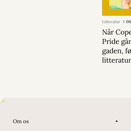
Litteratur
06
Når Cop
Pride gå
gaden, f
litterat
Om os