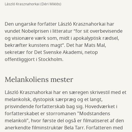
László Krasznahorkai (Déri Miklós)
Den ungarske forfatter László Krasznahorkai har
vundet Nobelprisen i litteratur “for sit overbevisende
og visionære værk som, midt i apokalyptisk rædsel,
bekræfter kunstens magt”. Det har Mats Mal,
sekretær for Det Svenske Akademi, netop
offentliggjort i Stockholm.
Melankoliens mester
László Krasznahorkai har en særegen skrivestil med et
melankolsk, dystopisk særpræg og et langt,
prisvindende forfatterskab bag sig. Hovedværket i
forfatterskabet er storromanen "Modstandens
melankoli", hvor første del også er filmatiseret af den
anerkendte filminstruktør Bela Tarr. Forfatteren med