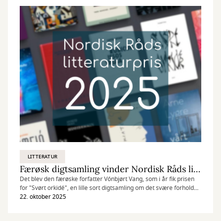
LITTERATUR
Færøsk digtsamling vinder Nordisk Råds litteraturpris 2025
Det blev den færøske forfatter Vónbjørt Vang, som i år fik prisen
for "Svørt orkidé", en lille sort digtsamling om det svære forhold
mellem mor og barn.
22. oktober 2025