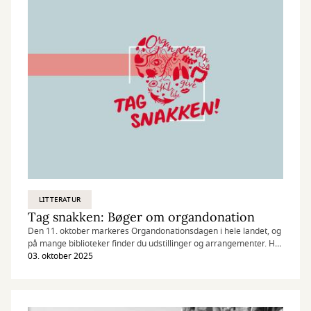
LITTERATUR
Tag snakken: Bøger om organdonation
Den 11. oktober markeres Organdonationsdagen i hele landet, og
på mange biblioteker finder du udstillinger og arrangementer. Her
har vi samlet en række gode bøger om organdonation, så du kan
03. oktober 2025
blive klædt på til at tage snakken.