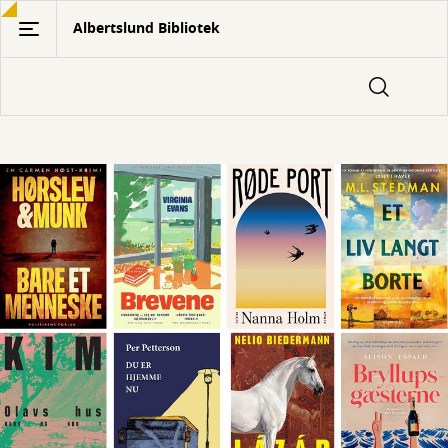
Gå
Albertslund Bibliotek
til
hovedindhold
Forside