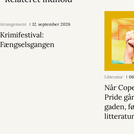
Arrangement
12. september 2026
Krimifestival:
Fængselsgangen
Litteratur
06
Når Cop
Pride gå
gaden, f
litterat