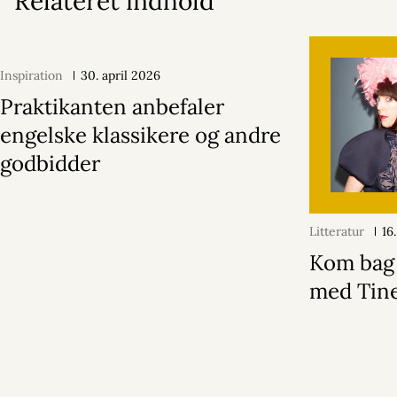
Relateret indhold
Inspiration
30. april 2026
Praktikanten anbefaler
engelske klassikere og andre
godbidder
Litteratur
16
Kom bag
med Tin