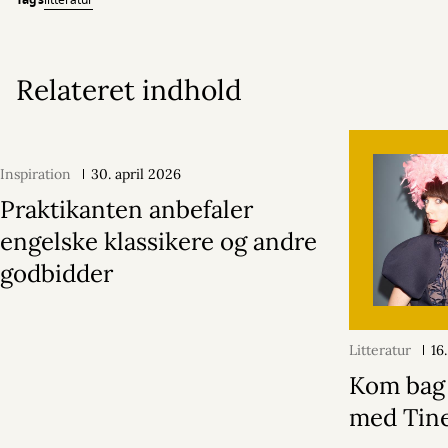
Tags
litteratur
Relateret indhold
Inspiration
30. april 2026
Praktikanten anbefaler
engelske klassikere og andre
godbidder
Litteratur
16
Kom bag
med Tin