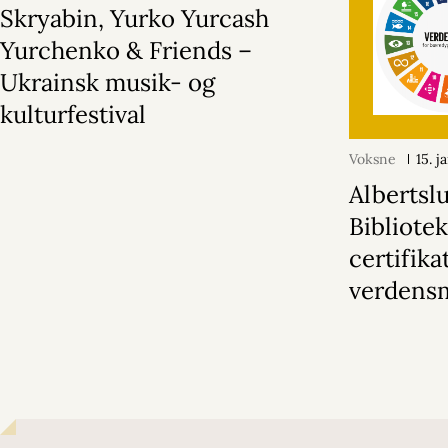
Skryabin, Yurko Yurcash
Yurchenko & Friends –
Ukrainsk musik- og
kulturfestival
Voksne
15. 
Albertsl
Bibliotek
certifikat
verdens