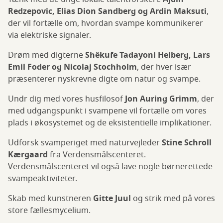
Redzepovic, Elias Dion Sandberg og Ardin Maksuti
,
der vil fortælle om, hvordan svampe kommunikerer
via elektriske signaler.
Drøm med digterne
Shëkufe Tadayoni Heiberg, Lars
Emil Foder og Nicolaj Stochholm
, der hver især
præsenterer nyskrevne digte om natur og svampe.
Undr dig med vores husfilosof
Jon Auring Grimm
, der
med udgangspunkt i svampene vil fortælle om vores
plads i økosystemet og de eksistentielle implikationer.
Udforsk svamperiget med naturvejleder
Stine Schroll
Kærgaard
fra Verdensmålscenteret.
Verdensmålscenteret vil også lave nogle børnerettede
svampeaktiviteter.
Skab med kunstneren
Gitte Juul
og strik med på vores
store fællesmycelium.