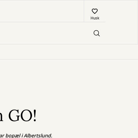
Husk
n GO!
r bopæl i Albertslund.