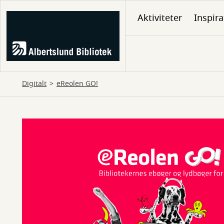
Gå
Aktiviteter
Inspira
til
hovedindhold
Digitalt
eReolen GO!
eReolen
GO!