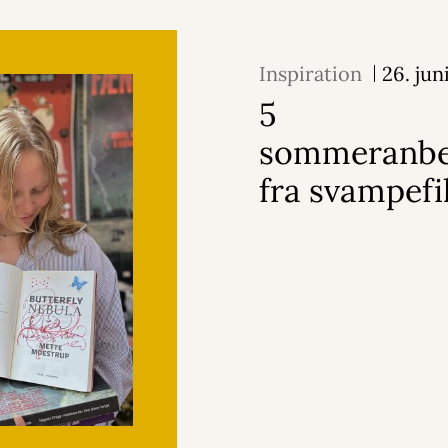
Inspiration
26. jun
5
sommeranbef
fra svampefi