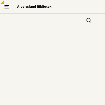
Gå
Albertslund Bibliotek
til
hovedindhold