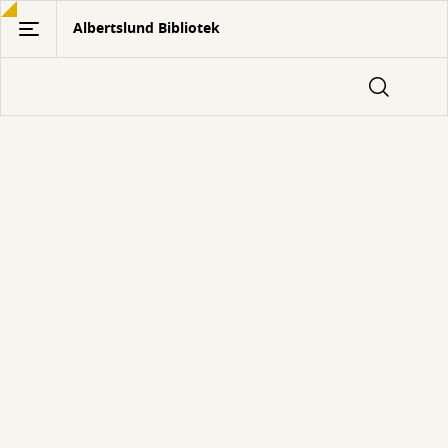
Gå
Albertslund Bibliotek
til
hovedindhold