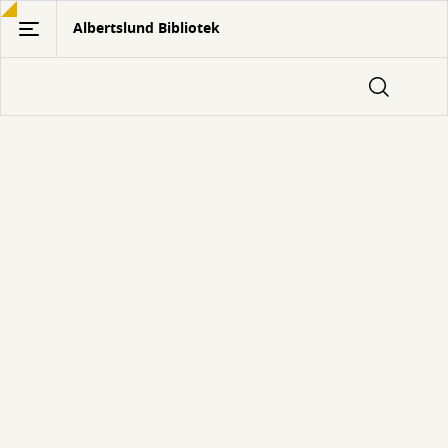
Gå
Albertslund Bibliotek
til
hovedindhold