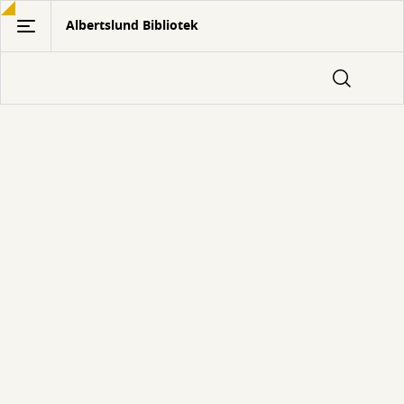
Gå
Albertslund Bibliotek
til
hovedindhold