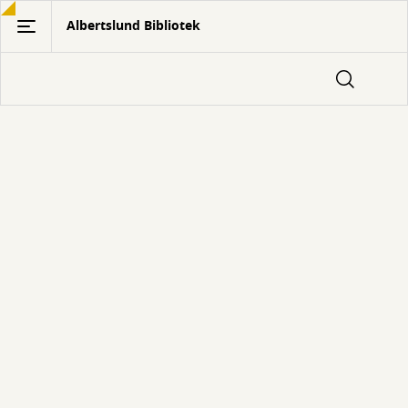
Gå
Albertslund Bibliotek
til
hovedindhold