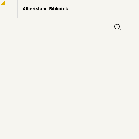
Gå
Albertslund Bibliotek
til
hovedindhold