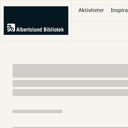
Gå
Aktiviteter
Inspira
til
hovedindhold