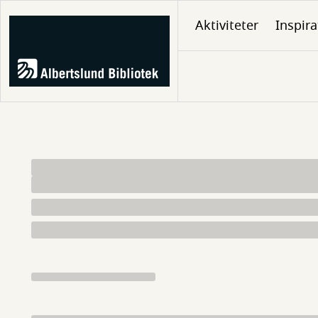
Gå
Aktiviteter
Inspira
til
hovedindhold