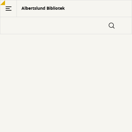
Gå
Albertslund Bibliotek
til
hovedindhold