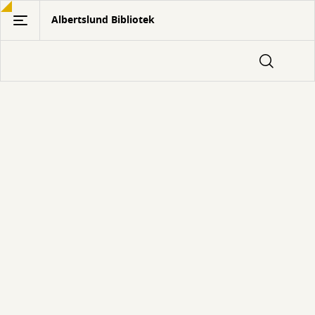
Gå
Albertslund Bibliotek
til
hovedindhold