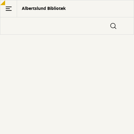
Gå
Albertslund Bibliotek
til
hovedindhold