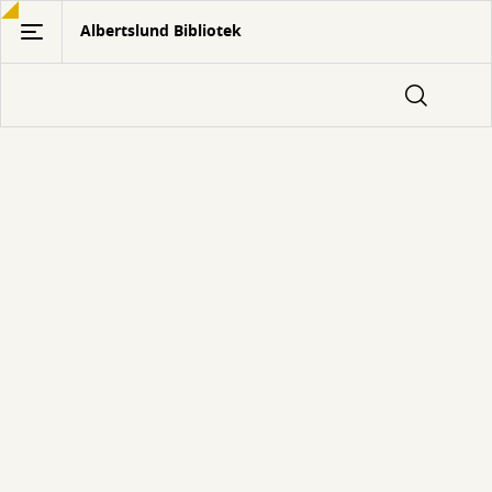
Gå
Albertslund Bibliotek
til
hovedindhold