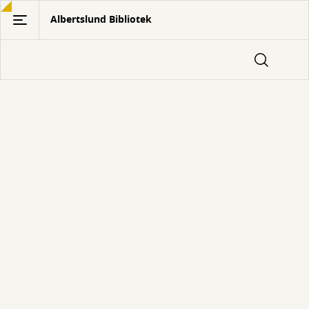
Gå
Albertslund Bibliotek
til
hovedindhold