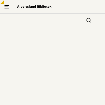
Gå
Albertslund Bibliotek
til
hovedindhold