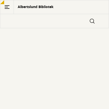
Gå
Albertslund Bibliotek
til
hovedindhold