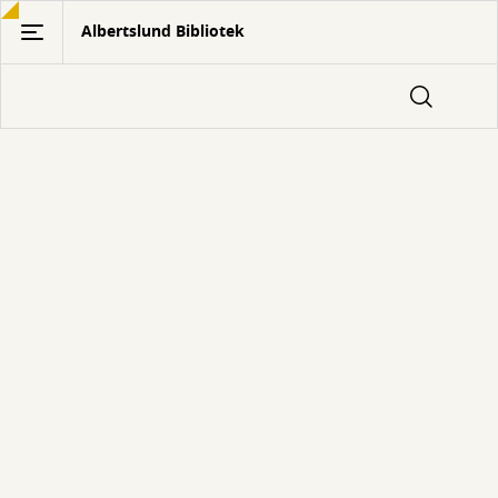
Gå
Albertslund Bibliotek
til
hovedindhold