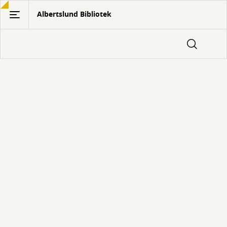
Gå
Albertslund Bibliotek
til
hovedindhold