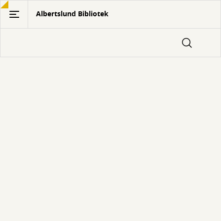
Gå
Albertslund Bibliotek
til
hovedindhold