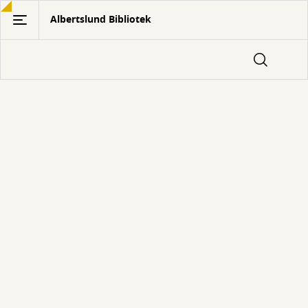
Gå
Albertslund Bibliotek
til
hovedindhold