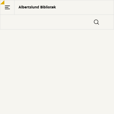
Gå
Albertslund Bibliotek
til
hovedindhold