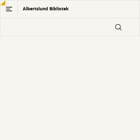
Gå
Albertslund Bibliotek
til
hovedindhold