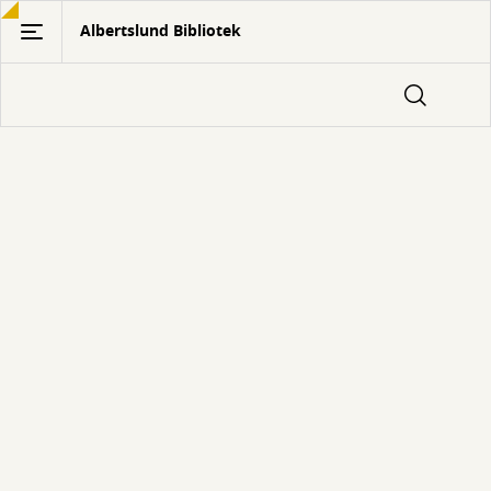
Gå
Albertslund Bibliotek
til
hovedindhold